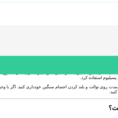
از فشار به ناحیه مقعد انجام می‌شود. برای کاهش علائم، این اقدامات 
رای کاهش درد، التهاب و اسپاسم عضلات مقعد است. در صورت تورم ی
آب کافی، میوه، سبزیجات و سایر منابع فیبر به نرم شدن مدفوع کم
پسیلیوم استفاده کرد.
دت روی توالت و بلند کردن اجسام سنگین خودداری کنید. اگر با وجود 
نید.
ست؟