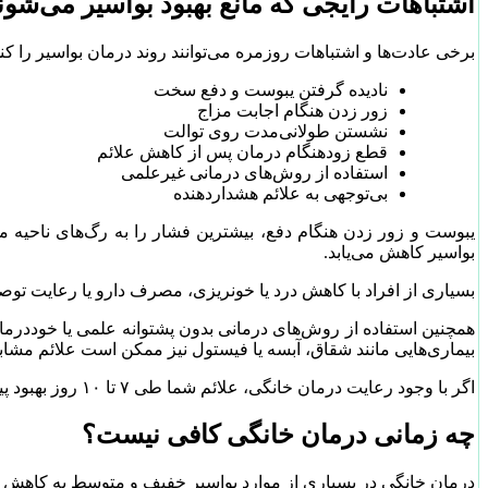
اشتباهات رایجی که مانع بهبود بواسیر می‌شون
برخی عادت‌ها و اشتباهات روزمره می‌توانند روند درمان بواسیر را کند 
نادیده گرفتن یبوست و دفع سخت
زور زدن هنگام اجابت مزاج
نشستن طولانی‌مدت روی توالت
قطع زودهنگام درمان پس از کاهش علائم
استفاده از روش‌های درمانی غیرعلمی
بی‌توجهی به علائم هشداردهنده
یبوست و زور زدن هنگام دفع، بیشترین فشار را به رگ‌های ناحیه مق
بواسیر کاهش می‌یابد.
بسیاری از افراد با کاهش درد یا خونریزی، مصرف دارو یا رعایت توص
همچنین استفاده از روش‌های درمانی بدون پشتوانه علمی یا خوددرما
بیماری‌هایی مانند شقاق، آبسه یا فیستول نیز ممکن است علائم مشابهی
اگر با وجود رعایت درمان خانگی، علائم شما طی ۷ تا ۱۰ روز بهبود پیدا نکرد یا شدت آن‌ها بیشتر شد، لازم است برای بررسی دقیق‌تر و انتخاب روش درمان مناسب اقدام کنید.
چه زمانی درمان خانگی کافی نیست؟
درمان خانگی در بسیاری از موارد بواسیر خفیف و متوسط به کاهش علائ