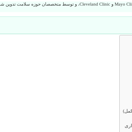
مطالب این وب‌سایت با استناد به منابع معتبر پزشکی مانند Mayo Clinic، WebMD و 
مل)
اری