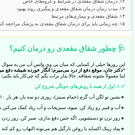
درمان شقاق مقعدی در شرایط و گروه‌های خاص
مدت زمان درمان شقاق مقعدی و پیگیری روند بهبود
شقاق مقعدی و بیماری‌های مرتبط
چه زمانی باید برای درمان شقاق مقعدی به پزشک مراجعه کن
🩺 چطور شقاق مقعدی رو درمان کنیم؟
این روزها خیلی از کسایی که میان پی وی واتس آپ من یه سوال و
“دکتر جان، موقع دفع از درد می‌میرم! انگار خورده شیشه دفع میکن
اینا معمولاً نشونه شقاقه. حالا بذار برات بگم که چی‌کار باید بکنی:
✅ ۱. اول از همه با روش‌های خونگی شروع کن
🔸بشین تو لگن آب گرم (حمام سیتز)، روزی دو سه بار، هر بار ۱۰ تا ۱۵ دقیقه. این یکی از اون چیزاییه که عجیب جواب می‌ده!
🔸آب و فیبر رو زیاد کن. میوه، سبزیجات و آب زیاد کمک می‌کنن
🔸زور نزن تو دستشویی. اگه حس دفع نداری، صبر کن. زور زدن ف
🔸پماد زینک اکساید یا روغن نارگیل هم می‌تونه التهاب رو کم کنه 