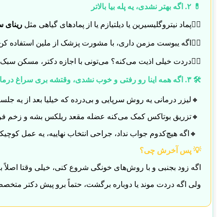
💊 ۲. اگه بهتر نشدی، یه پله بیا بالاتر
۱️⃣پماد نیتروگلیسیرین یا دیلتیازم یا از پمادهای گیاهی مثل
رینای س
۲️⃣اگه یبوست مزمن داری، با مشورت پزشک از ملین استفاده کن. چون تا وقتی یبوست حل نشه، شقاقم درمان نمیشه، ملین های طبیعی مثل آلو، انجیر، خاکشیر هم میتونی بخوری
۳️⃣دردت خیلی اذیت می‌کنه؟ می‌تونی با اجازه دکتر، مسکن سبک بخوری تا راحت‌تر باشی
🛠 ۳. اگه همه اینا رو رفتی و خوب نشدی، وقتشه بری سراغ درمان تخصصی
🔸لیزر درمانی یه روش سرپایی و بی‌درده که خیلیا بعد از یه ج
🔸تزریق بوتاکس کمک می‌کنه عضله مقعد ریلکس بشه و زخم فرص
🔸اگه هیچ‌کدوم جواب نداد، جراحی انتخاب نهاییه، یه عمل کوچیکه
💡 پس آخرش چی؟
اگه زود بجنبی و با روش‌های خونگی شروع کنی، خیلی وقتا اصلاً ب
ولی اگه دردت موند یا دوباره برگشت، حتماً برو پیش دکتر متخصص