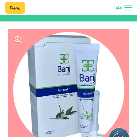
منو
روبیکا