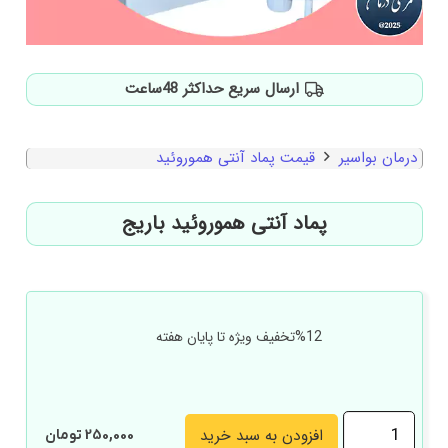
ارسال سریع حداکثر 48ساعت
درمان بواسیر
قیمت پماد آنتی هموروئید
پماد آنتی هموروئید باریج
%12تخفیف ویژه تا پایان هفته
پماد
افزودن به سبد خرید
250,000
تومان