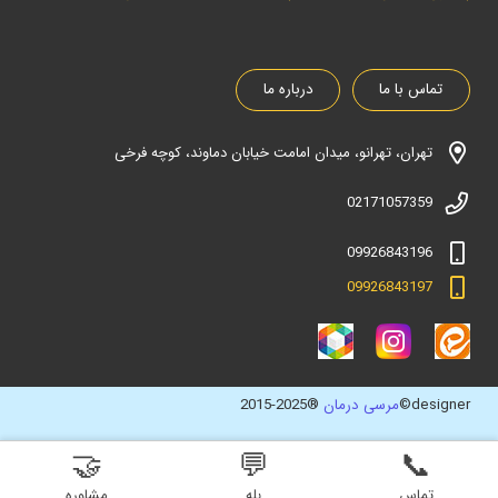
تماس با ما
درباره ما
تهران، تهرانو، میدان امامت خیابان دماوند، کوچه فرخی
02171057359
09926843196
09926843197
designer©
مرسی درمان
®2025-2015
🤝
💬
📞
تماس
بله
مشاوره