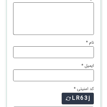
نام
*
ایمیل
*
کد امنیتی
*
LR63j