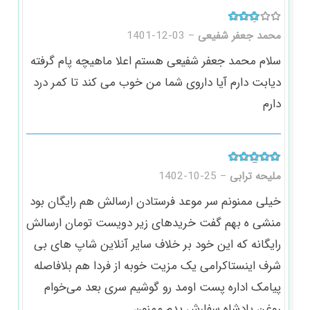
امتیاز
3
از ۵
محمد جعفر شفیعی
–
1401-12-03
سلام محمد جعفر شفیعی هستم اعلا ماهیچه پام‌ گرفته
دیابت دارم آیا داروی شما من خوب می کند تا کمر درد
دارم
امتیاز
5
از ۵
ملیحه ترابی
–
1402-10-25
خیلی ممنونم سر موعد فرستادن ارسالش هم رایگان بود
منشی ه بهم گفت خریدهای زیر دویست تومان ارسالش
رایگانه که این خود بر خلاف سایر آنلاین شاپ های بی
شرف اینستاکرامی یک مزیت خوبه از فردا هم بلافاصله
پیامک اداره پست اومد رو گوشیم سری بعد می‌خوام
روغن پادشاه سفارش بدم ممنون