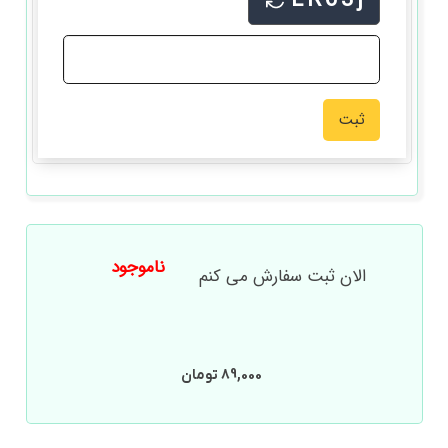
LR63j
ناموجود
الان ثبت سفارش می کنم
89,000
تومان